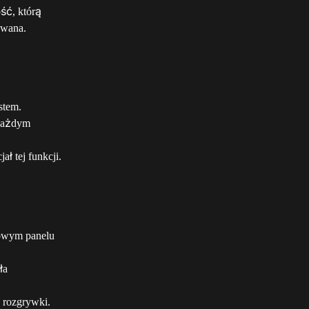
ść, którą 
owana.
stem.
każdym 
ł tej funkcji.
nowym panelu 
ła 
 rozgrywki.