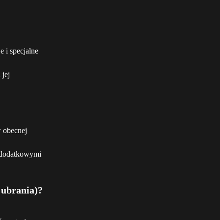
 i specjalne 
jej 
 obecnej 
z dodatkowymi 
 ubrania)?