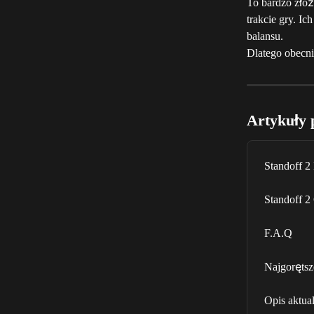
To bardzo złoż
trakcie gry. I
balansu.
Dlatego obecn
Artykuły 
Standoff 2
Standoff 2
F.A.Q
Najgorętsz
Opis aktual