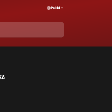
Polski
sz