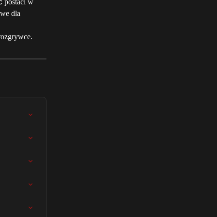
ć postaci w 
owe dla 
rozgrywce.