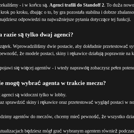
zekaliśmy - i w końcu są. 
Agenci trafili do Standoff 2
. To duża nowo
ok po kroku, dbając o to, by gra pozostała stabilna i dobrze zbalans
znajdziesz odpowiedzi na najważniejsze pytania dotyczące tej funkcji.
a razie są tylko dwaj agenci?
zątek. Wprowadziliśmy dwie postacie, aby dokładnie przetestować sy
ewność, że modele postaci, skiny i rękawice działają poprawnie na 
pojawi się więcej agentów - i wtedy naprawdę zobaczysz pełen potencja
ie mogę wybrać agenta w trakcie meczu?
agenci są widoczni tylko w lobby.
az sprawdzić skiny i rękawice oraz przetestować wygląd postaci w 
zimy agentów do meczów, chcemy mieć pewność, że wszystko dzia
ktualizacjach będziesz mógł grać wybranym agentem również podczas