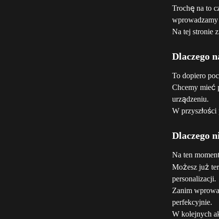
Trochę na to c
wprowadzamy kr
Na tej stronie 
Dlaczego n
To dopiero poc
Chcemy mieć p
urządzeniu.
W przyszłości 
Dlaczego n
Na ten moment 
Możesz już ter
personalizacji.
Zanim wprowad
perfekcyjnie.
W kolejnych a