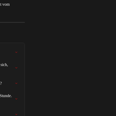
it vom 
sich, 
n?
Stunde. 