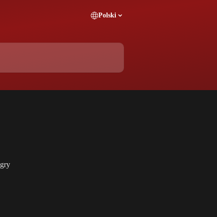
Polski
gry