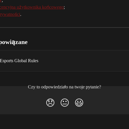
y
;
cencyjna użytkownika końcowego
;
prywatności
.
powiązane
 Esports Global Rules
Czy to odpowiedziało na twoje pytanie?
😞
😐
😃