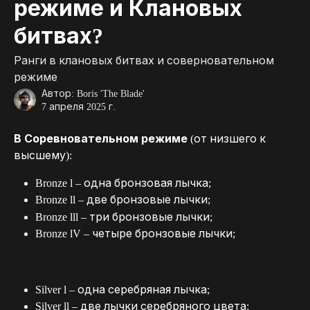
режиме и Клановых
битвах?
Ранги в клановых битвах и соверновательном
режиме
Автор:
Boris 'The Blade'
7 апреля 2025 г.
В Соревновательном режиме 
(от низшего к 
высшему): 
Bronze l – одна бронзовая лычка;
Bronze ll – две бронзовые лычки;
Bronze lll – три бронзовые лычки;
Bronze lV – четыре бронзовые лычки;
Silver l – одна серебряная лычка;
Silver ll – две лычки серебряного цвета;