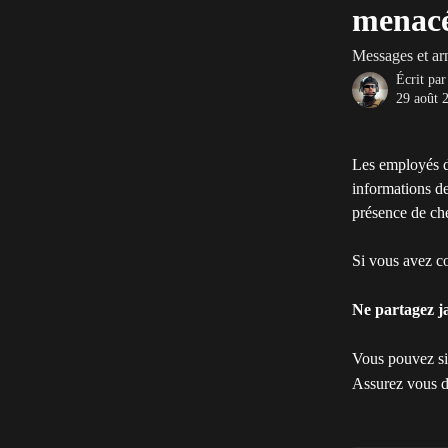
menacé
Messages et arn
Écrit pa
29 août 
Les employés d'
informations de
présence de che
Si vous avez co
Ne partagez ja
Vous pouvez sig
Assurez vous d'