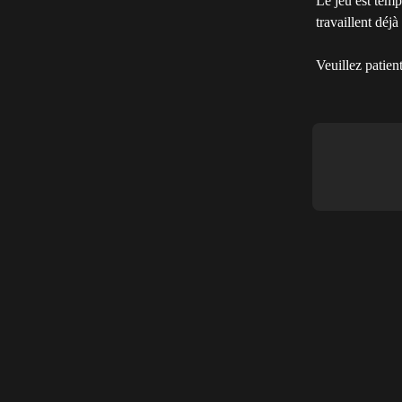
Le jeu est temp
travaillent déj
Veuillez patien