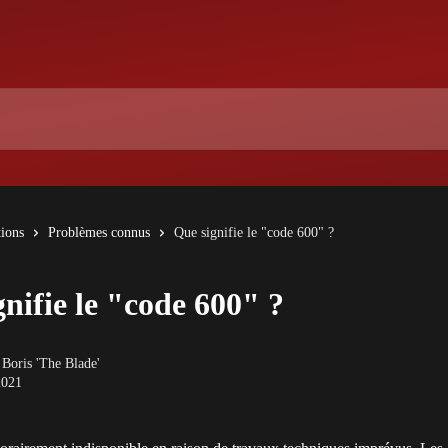
tions
Problèmes connus
Que signifie le "code 600" ?
nifie le "code 600" ?
r
Boris 'The Blade'
2021