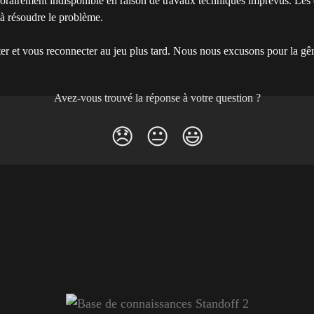
orairement indisponible en raison de travaux techniques imprévus. Les 
à à résoudre le problème.
ter et vous reconnecter au jeu plus tard. Nous nous excusons pour la g
Avez-vous trouvé la réponse à votre question ?
😞
😐
😃