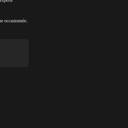
experts 
êne occasionnée.